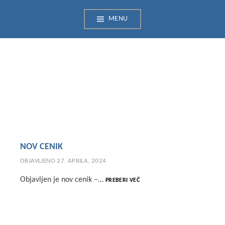
Skip
MENU
to
content
NOV CENIK
OBJAVLJENO
27. APRILA, 2024
NOV
Objavljen je nov cenik –…
PREBERI VEČ
CENIK