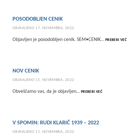
ŽE
V
POSODOBLJEN CENIK
PRODAJI!
OBJAVLJENO
17. NOVEMBRA, 2022
POSODO
Objavljen je posodobljen cenik. SEM•CENIK…
PREBERI VEČ
CENIK
NOV CENIK
OBJAVLJENO
15. NOVEMBRA, 2022
NOV
Obveščamo vas, da je objavljen…
PREBERI VEČ
CENIK
V SPOMIN: RUDI KLARIČ 1939 – 2022
OBJAVLJENO
11. NOVEMBRA, 2022